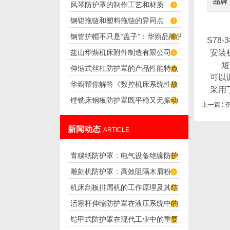
品牌
风琴防护罩的制作工艺和材质
罩的选型与使用要点
钢铝拖链和塑料拖链的异同点
钢管护帽不只是“盖子”：华蒴品牌的
S78-3
盐山华蒴机床附件制造有限公司
安装
应用场景与选购参考
短
伸缩式丝杠防护罩的产品性能特点
可以
华蒴帮你解答《数控机床系统性故
采用
镗铣床钢板防护罩既平稳又无振动
障》
上一篇 :
噪音
新闻动态
ARTICLE
青稞纸防护罩：电气设备绝缘防护
雕刻机防护罩：高效阻隔木屑粉
专用方案
机床刮板排屑机的工作原理及其结
尘，守护设备精度与安全
活塞杆伸缩防护罩在液压系统中的
构分析
铠甲式防护罩在现代工业中的重要
应用