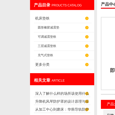
产品中
产品目录
PROUCTS CATALOG
盐山华蒴机床附件制造有限公司
机床垫铁
圆形橡胶减震垫
可调减震垫铁
三层减震垫铁
充气式垫铁
更多分类
相关文章
ARTICLE
深入了解什么样的场所该使用什么
升降机风琴防护罩的设计原理与应
类型的软连接
产品
从加工中心到磨床：华蒴导轨防护
用