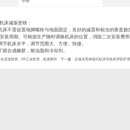
华蒴
机床减振垫铁：
机床不需设置地脚螺栓与地面固定，良好的减震和相当的垂直挠
安装周期。可根据生产随时调换机床的位置，消除二次安装费用
调节机床水平，调节范围大、方便、快捷。
丁腈合成橡胶，耐油脂和冷却剂。
齐全尼龙软管，PA工业软管，机床附件
下一篇 :
定做东莞伸缩式机床导轨风琴防护