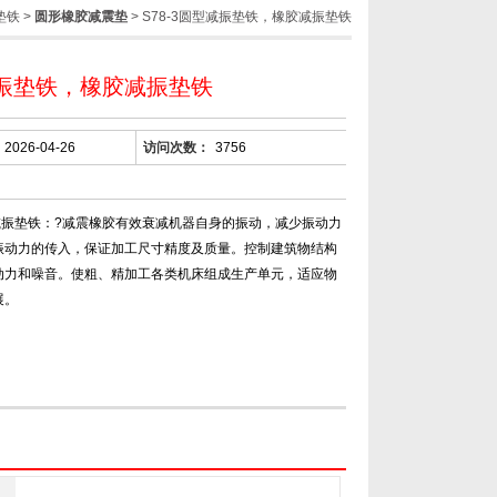
垫铁
>
圆形橡胶减震垫
> S78-3圆型减振垫铁，橡胶减振垫铁
振垫铁，橡胶减振垫铁
2026-04-26
访问次数：
3756
床减振垫铁：?减震橡胶有效衰减机器自身的振动，减少振动力
振动力的传入，保证加工尺寸精度及质量。控制建筑物结构
动力和噪音。使粗、精加工各类机床组成生产单元，适应物
展。