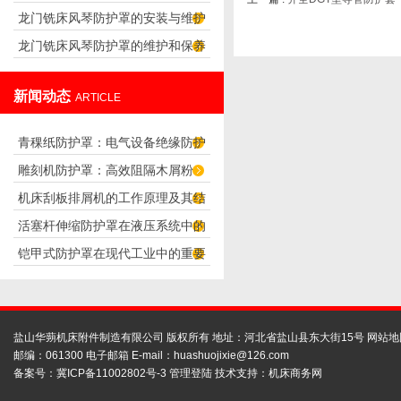
龙门铣床风琴防护罩的安装与维护
看吧！
龙门铣床风琴防护罩的维护和保养
技巧
要点
新闻动态
ARTICLE
青稞纸防护罩：电气设备绝缘防护
雕刻机防护罩：高效阻隔木屑粉
专用方案
机床刮板排屑机的工作原理及其结
尘，守护设备精度与安全
活塞杆伸缩防护罩在液压系统中的
构分析
铠甲式防护罩在现代工业中的重要
应用
性
盐山华蒴机床附件制造有限公司 版权所有 地址：河北省盐山县东大街15号
网站地
邮编：061300 电子邮箱 E-mail：
huashuojixie@126.com
备案号：
冀ICP备11002802号-3
管理登陆
技术支持：
机床商务网