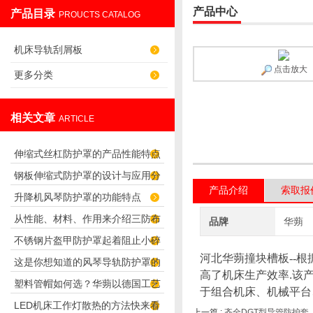
产品中心
产品目录
PROUCTS CATALOG
盐山华蒴机床附件制造有限公司
机床导轨刮屑板
点击放大
更多分类
相关文章
ARTICLE
伸缩式丝杠防护罩的产品性能特点
钢板伸缩式防护罩的设计与应用分
产品介绍
索取报
升降机风琴防护罩的功能特点
析
从性能、材料、作用来介绍三防布
品牌
华蒴
不锈钢片盔甲防护罩起着阻止小碎
油缸保护套
河北华蒴撞块槽板--
这是你想知道的风琴导轨防护罩的
片渗透的作用
高了机床生产效率
.
该
塑料管帽如何选？华蒴以德国工艺
连接方法吗？
于组合机床、机械平台
LED机床工作灯散热的方法快来看
打造管道“精密封口”
上一篇 :
齐全DGT型导管防护套