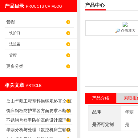
产品中心
产品目录
PROUCTS CATALOG
盐山华蒴机床附件制造有限公司
管帽
点击放大
铁护口
法兰盖
管帽
更多分类
相关文章
ARTICLE
产品介绍
索取报
盐山华蒴工程塑料拖链规格齐全 任
铣床钢板防护罩各方面要求不断的
君选择！
品牌
华蒴
不锈钢片盔甲防护罩的设计原理和
提高
是否可定制
是
华蒴分析与处理《数控机床主轴噪
应用