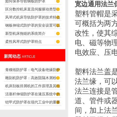
如何保养导轨钢板防护罩
声大故障》
宽边通用法兰
区分数控机床直流伺服驱动类型
塑料管帽是
风琴式机床导轨防护罩的技术特点
可概括为两
钢板伸缩式防护罩的安全设置可以
改性，使其
新型机床拖链的系统简介
怎么样设置？
电、磁等物
柔性风琴式防护罩特点
电效应、压
新闻动态
ARTICLE
青稞纸防护罩：电气设备绝缘防护
塑料法兰盖
雕刻机防护罩：高效阻隔木屑粉
专用方案
法兰缘，可
机床刮板排屑机的工作原理及其结
尘，守护设备精度与安全
法兰连接是
活塞杆伸缩防护罩在液压系统中的
构分析
道、管件或
铠甲式防护罩在现代工业中的重要
应用
间，加上法
性