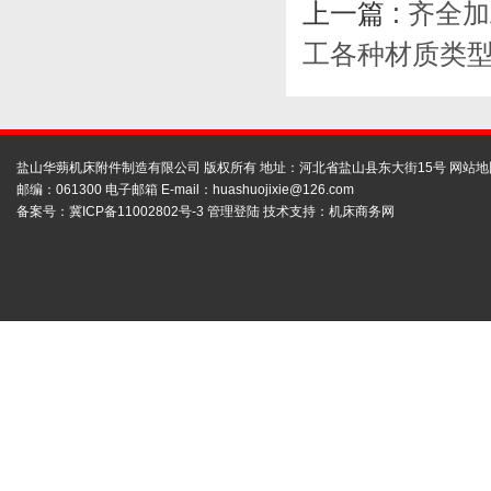
上一篇 :
齐全加
工各种材质类型
盐山华蒴机床附件制造有限公司 版权所有 地址：河北省盐山县东大街15号
网站地
邮编：061300 电子邮箱 E-mail：
huashuojixie@126.com
备案号：
冀ICP备11002802号-3
管理登陆
技术支持：
机床商务网