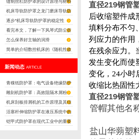
缝制丝杠防护罩的设计原理与材料
直径219钢管
机床导轨防护罩之龙门磨床导轨防
选择
后收缩塑件成
逐步*机床导轨防护罩的稳定性
护罩的设计
填料分布不匀
看完本文，了解一下风琴式防尘折
列应力的作用
怎么保养好主轴的润滑
布的产品特点
在残余应力。
简单的介绍数控机床的《随机性故
障》
发生变化而使
新闻动态
ARTICLE
变化，24小时
青稞纸防护罩：电气设备绝缘防护
收缩比热固性
雕刻机防护罩：高效阻隔木屑粉
专用方案
直径219钢管
机床刮板排屑机的工作原理及其结
尘，守护设备精度与安全
管帽其他名
活塞杆伸缩防护罩在液压系统中的
构分析
铠甲式防护罩在现代工业中的重要
应用
盐山华蒴塑
性