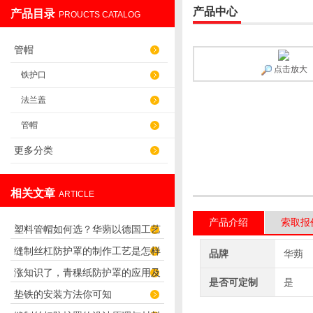
产品中心
产品目录
PROUCTS CATALOG
盐山华蒴机床附件制造有限公司
管帽
点击放大
铁护口
法兰盖
管帽
更多分类
相关文章
ARTICLE
产品介绍
索取报
塑料管帽如何选？华蒴以德国工艺
缝制丝杠防护罩的制作工艺是怎样
打造管道“精密封口”
品牌
华蒴
涨知识了，青稞纸防护罩的应用及
的？
是否可定制
是
垫铁的安装方法你可知
优势