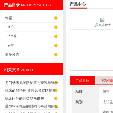
产品中心
产品目录
PROUCTS CATALOG
盐山华蒴机床附件制造有限公司
管帽
点击放大
铁护口
法兰盖
管帽
更多分类
相关文章
ARTICLE
产品介绍
索取报
龙门铣床风琴防护罩的安装与维护
机床的保护神-柔性风琴式防护罩
技巧
品牌
华蒴
机床附件的分类华蒴讲解
（皮老虎）
类别
法兰盖
重型钢制拖链的封闭与半封闭的区
防腐,