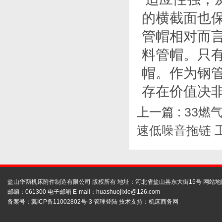
的横截面也
管帽相对而
料管帽。只
帽。作为钢
存在价值决
上一篇 :
33燃
速低噪音拖链 
盐山华蒴机床附件制造有限公司 版权所有 地址：河北省盐山县东大街15号
网站地
邮编：061300 电子邮箱 E-mail：
huashuojixie@126.com
备案号：
冀ICP备11002802号-3
管理登陆
技术支持：
机床商务网