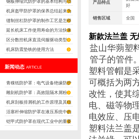
钢板伸缩式防护罩的基本结构与功
产品特点
别
好
机床盔甲防护罩的保养总结起来为
能介绍
销售区域
全国
缝制丝杠防护罩的制作工艺是怎样
10个字，到底是什么呢？
延长机床工作使用寿命的方法快来
的？
新款法兰盖 
区分数控机床直流伺服驱动类型
看看吧！
盐山华蒴塑
机床防震垫铁的使用方法
管子的管件
新闻动态
ARTICLE
塑料管帽是
可概括为两
青稞纸防护罩：电气设备绝缘防护
改性，使其
雕刻机防护罩：高效阻隔木屑粉
专用方案
机床刮板排屑机的工作原理及其结
电、磁等物
尘，守护设备精度与安全
活塞杆伸缩防护罩在液压系统中的
构分析
电效应、压
铠甲式防护罩在现代工业中的重要
应用
塑料法兰盖
性