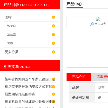
产品中心
产品目录
PROUCTS CATALOG
盐山华蒴机床附件制造有限公司
管帽
点击放大
铁护口
法兰盖
管帽
更多分类
相关文章
ARTICLE
产品介绍
索取报
塑料管帽如何选？华蒴以德国工艺
机床盔甲防护罩的安装方式有哪
打造管道“精密封口”
品牌
华蒴
新型钢铝拖链的特点
些？
是否可定制
是
排屑机质量的好坏是否是根据排屑