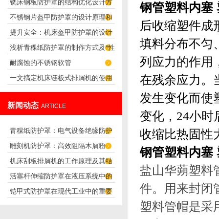
铣床钢板防护罩的结构优化设计方
量来判断的？
钢管塑料内塞
不锈钢片盔甲防护罩的设计原理和
案
后收缩塑件成
提升安全：机床盔甲防护罩的设计
应用
填料分布不匀
浅析青稞纸防护罩的制作方式及*性
原理解析
列应力的作用
耐腐蚀的不锈钢软管
在残余应力。
一文搞定机床链板式排屑机的使用
方法
发生变化而使
新闻动态
ARTICLE
变化，24小时
青稞纸防护罩：电气设备绝缘防护
收缩比热固性
雕刻机防护罩：高效阻隔木屑粉
专用方案
钢管塑料内塞
机床刮板排屑机的工作原理及其结
尘，守护设备精度与安全
盐山华蒴塑料
活塞杆伸缩防护罩在液压系统中的
构分析
件。用来封闭
铠甲式防护罩在现代工业中的重要
应用
塑料管帽是采
性