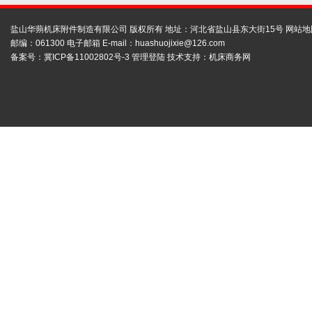
盐山华蒴机床附件制造有限公司 版权所有 地址：河北省盐山县东大街15号
网站地
邮编：061300 电子邮箱 E-mail：
huashuojixie@126.com
备案号：
冀ICP备11002802号-3
管理登陆
技术支持：
机床商务网