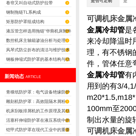
是否可定制
是
卷帘又叫自动式防护拉带
钢制拖链TL系构成
可调机床金属
矩形防护罩组成结构
金属冷却管
是
液压管怎样选用拖链“华蒴机床附件”
来冷却降温时
数控机床主轴箱渗油分析与处理
风琴式防尘折布的清洁与维护技术
理，有不锈钢
钢板伸缩式防护罩的基本结构与功
件，管体任意
能介绍
金属冷却管
有
新闻动态
ARTICLE
用到的有3/4,1
青稞纸防护罩：电气设备绝缘防护
m20*1.5,m
雕刻机防护罩：高效阻隔木屑粉
专用方案
100mm至2
机床刮板排屑机的工作原理及其结
尘，守护设备精度与安全
制出水量的旋
活塞杆伸缩防护罩在液压系统中的
构分析
可调机床金属
铠甲式防护罩在现代工业中的重要
应用