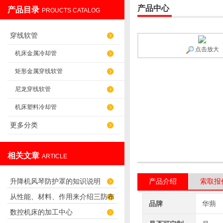
产品中心
产品目录
PROUCTS CATALOG
盐山华蒴机床附件制造有限公司
穿线软管
点击放大
机床金属冷却管
矩形金属穿线软管
尼龙穿线软管
机床塑料冷却管
更多分类
相关文章
ARTICLE
升降机风琴防护罩的知识说明
产品介绍
索取报
从性能、材料、作用来介绍三防布
品牌
华蒴
数控机床的加工中心
油缸保护套