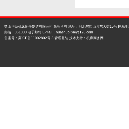
盐山华蒴机床附件制造有限公司 版权所有 地址：河北省盐山县东大街15号
网站地
邮编：061300 电子邮箱 E-mail：
huashuojixie@126.com
备案号：
冀ICP备11002802号-3
管理登陆
技术支持：
机床商务网