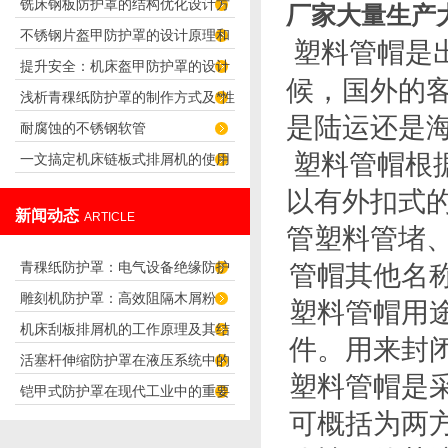
铣床钢板防护罩的结构优化设计方
量来判断的？
厂家大量生产
不锈钢片盔甲防护罩的设计原理和
案
塑料管帽是
提升安全：机床盔甲防护罩的设计
应用
候，国外的
浅析青稞纸防护罩的制作方式及*性
原理解析
是陆运还是
耐腐蚀的不锈钢软管
塑料管帽根
一文搞定机床链板式排屑机的使用
方法
以有外扣式
新闻动态
ARTICLE
管塑料管堵
青稞纸防护罩：电气设备绝缘防护
管帽其他名
雕刻机防护罩：高效阻隔木屑粉
专用方案
塑料管帽用
机床刮板排屑机的工作原理及其结
尘，守护设备精度与安全
件。用来封
活塞杆伸缩防护罩在液压系统中的
构分析
塑料管帽是
铠甲式防护罩在现代工业中的重要
应用
可概括为两
性