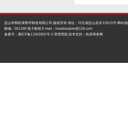
盐山华蒴机床附件制造有限公司 版权所有 地址：河北省盐山县东大街15号
网站地
邮编：061300 电子邮箱 E-mail：
huashuojixie@126.com
备案号：
冀ICP备11002802号-3
管理登陆
技术支持：
机床商务网