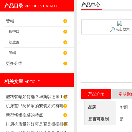
产品中心
产品目录
PROUCTS CATALOG
盐山华蒴机床附件制造有限公司
管帽
点击放大
铁护口
法兰盖
管帽
更多分类
相关文章
ARTICLE
产品介绍
索取报
塑料管帽如何选？华蒴以德国工艺
机床盔甲防护罩的安装方式有哪
打造管道“精密封口”
品牌
华蒴
新型钢铝拖链的特点
些？
是否可定制
是
排屑机质量的好坏是否是根据排屑