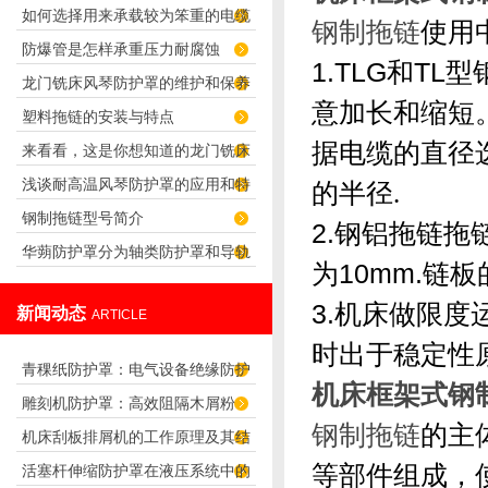
如何选择用来承载较为笨重的电缆
钢制拖链
使用
防爆管是怎样承重压力耐腐蚀
电线的钢制拖链
1.TLG和T
龙门铣床风琴防护罩的维护和保养
意加长和缩短
塑料拖链的安装与特点
要点
据电缆的直径
来看看，这是你想知道的龙门铣床
浅谈耐高温风琴防护罩的应用和特
的半径
.
风琴防护罩吗？
钢制拖链型号简介
点
2.钢铝拖链拖
华蒴防护罩分为轴类防护罩和导轨
为10mm.链
防护罩
3.机床做限度
新闻动态
ARTICLE
时出于稳定性
青稞纸防护罩：电气设备绝缘防护
机床框架式钢
雕刻机防护罩：高效阻隔木屑粉
专用方案
钢制拖链
的主
机床刮板排屑机的工作原理及其结
尘，守护设备精度与安全
等部件组成，
活塞杆伸缩防护罩在液压系统中的
构分析