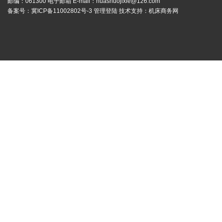
邮编：061300 电子邮箱 E-mail：
huashuojixie@126.com
备案号：
冀ICP备11002802号-3
管理登陆
技术支持：
机床商务网