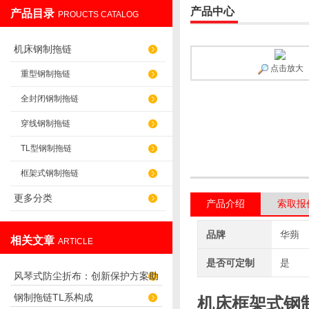
产品中心
产品目录
PROUCTS CATALOG
盐山华蒴机床附件制造有限公司
机床钢制拖链
点击放大
重型钢制拖链
全封闭钢制拖链
穿线钢制拖链
TL型钢制拖链
框架式钢制拖链
更多分类
产品介绍
索取报
品牌
华蒴
相关文章
ARTICLE
是否可定制
是
风琴式防尘折布：创新保护方案助
钢制拖链TL系构成
机床框架式钢
您避免灰尘困扰