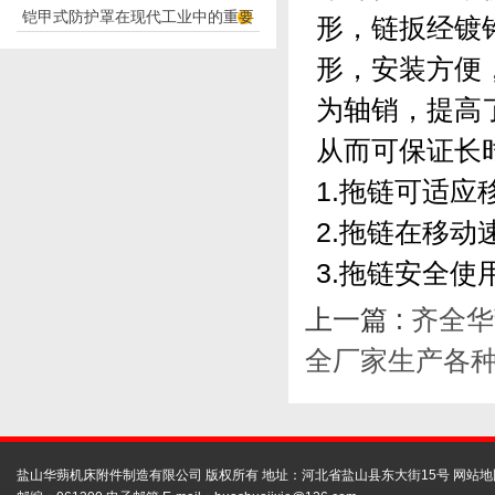
铠甲式防护罩在现代工业中的重要
应用
形，链扳经镀
性
形，安装方便
为轴销，提高
从而可保证长
1.拖链可适应
2.拖链在移动
3.拖链安全使
上一篇 :
齐全华
全厂家生产各种
盐山华蒴机床附件制造有限公司 版权所有 地址：河北省盐山县东大街15号
网站地