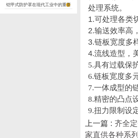
铠甲式防护罩在现代工业中的重要
应用
处理系统。
性
1.可处理各
2.输送效率
3.链板宽度
4
.
流线造型，
5.
具有过载保
6.
链板宽度多
7.
一体成型的
8.
精密的凸点
9.
扭力限制设
上一篇 :
齐全定
家直供各种系列