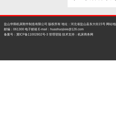
盐山华蒴机床附件制造有限公司 版权所有 地址：河北省盐山县东大街15号
网站地
邮编：061300 电子邮箱 E-mail：
huashuojixie@126.com
备案号：
冀ICP备11002802号-3
管理登陆
技术支持：
机床商务网