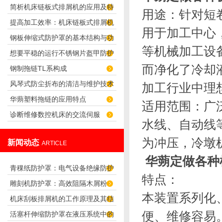
简析机床链板式排屑机的应用及特
及用途
用途
：
针对短
提高加工效率：机床链板式排屑机
点
用于加工中心
钢板伸缩式防护罩的基本结构与功
的优势分析
等机械加工设
想要平稳的运行不锈钢片盔甲防护
能介绍
而净化了冷却
钢制拖链TL系构成
罩，我们需要先了解下这些情况
风琴式防尘折布的清洁与维护技术
加工行业中理
华蒴塑料拖链的应用特点
适用范围：广
诊断维修数控机床的交流伺服
水线、自动线
为冲压，冷墩
新闻动态
ARTICLE
华蒴定做各种
青稞纸防护罩：电气设备绝缘防护
特点：
雕刻机防护罩：高效阻隔木屑粉
专用方案
本装置系列化
机床刮板排屑机的工作原理及其结
尘，守护设备精度与安全
便、维修容易
活塞杆伸缩防护罩在液压系统中的
构分析