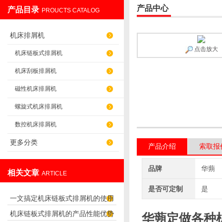
产品中心
产品目录
PROUCTS CATALOG
盐山华蒴机床附件制造有限公司
机床排屑机
点击放大
机床链板式排屑机
机床刮板排屑机
磁性机床排屑机
螺旋式机床排屑机
数控机床排屑机
更多分类
产品介绍
索取报
品牌
华蒴
相关文章
ARTICLE
是否可定制
是
一文搞定机床链板式排屑机的使用
机床链板式排屑机的产品性能优势
华蒴定做各种
方法