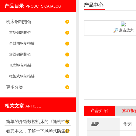
产品中心
产品目录
PROUCTS CATALOG
盐山华蒴机床附件制造有限公司
机床钢制拖链
点击放大
重型钢制拖链
全封闭钢制拖链
穿线钢制拖链
TL型钢制拖链
框架式钢制拖链
更多分类
相关文章
ARTICLE
产品介绍
索取报
简单的介绍数控机床的《随机性故
品牌
华蒴
看完本文，了解一下风琴式防尘折
障》