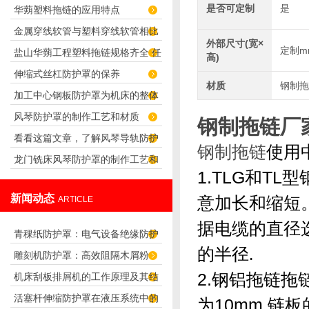
是否可定制
是
华蒴塑料拖链的应用特点
布的产品特点
金属穿线软管与塑料穿线软管相比
外部尺寸(宽×
定制m
盐山华蒴工程塑料拖链规格齐全 任
谁应用更广泛？
高)
伸缩式丝杠防护罩的保养
君选择！
材质
钢制拖
加工中心钢板防护罩为机床的整体
风琴防护罩的制作工艺和材质
造型增添了无限色彩
钢制拖链厂
看看这篇文章，了解风琴导轨防护
钢制拖链
使用
龙门铣床风琴防护罩的制作工艺和
罩的特性
1.TLG和T
特点
新闻动态
意加长和缩短
ARTICLE
据电缆的直径
青稞纸防护罩：电气设备绝缘防护
的半径
.
雕刻机防护罩：高效阻隔木屑粉
专用方案
2.钢铝拖链拖
机床刮板排屑机的工作原理及其结
尘，守护设备精度与安全
活塞杆伸缩防护罩在液压系统中的
构分析
为10mm.链