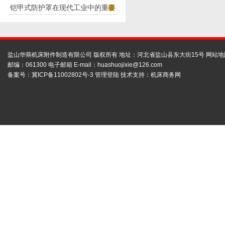
铠甲式防护罩在现代工业中的重要
应用
性
盐山华蒴机床附件制造有限公司 版权所有 地址：河北省盐山县东大街15号
网站地
邮编：061300 电子邮箱 E-mail：
huashuojixie@126.com
备案号：
冀ICP备11002802号-3
管理登陆
技术支持：
机床商务网