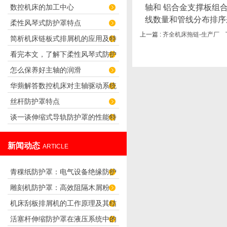
数控机床的加工中心
轴和 铝合金支撑板组
线数量和管线分布排序
柔性风琴式防护罩特点
上一篇 :
齐全机床拖链-生产厂
下
简析机床链板式排屑机的应用及特
看完本文，了解下柔性风琴式防护
点
怎么保养好主轴的润滑
罩的优点
华蒴解答数控机床对主轴驱动系统
丝杆防护罩特点
的要求
谈一谈伸缩式导轨防护罩的性能特
点及其优点
新闻动态
ARTICLE
青稞纸防护罩：电气设备绝缘防护
雕刻机防护罩：高效阻隔木屑粉
专用方案
机床刮板排屑机的工作原理及其结
尘，守护设备精度与安全
活塞杆伸缩防护罩在液压系统中的
构分析