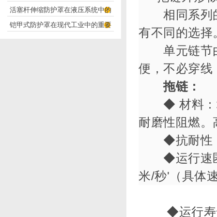
活塞杆伸缩防护罩在液压系统中的
构分析
相同系列的
铠甲式防护罩在现代工业中的重要
应用
有不同的选择
性
单元链节由
便，不必穿线
拖链：
◆ 材料：
耐磨性阻燃。
◆抗耐性：
◆运行速匿和
米/秒'（具
◆运行寿命