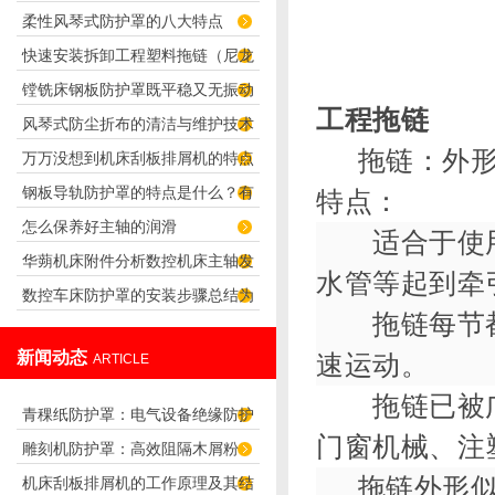
柔性风琴式防护罩的八大特点
快速安装拆卸工程塑料拖链（尼龙
镗铣床钢板防护罩既平稳又无振动
拖链）的技巧
工程拖链
风琴式防尘折布的清洁与维护技术
噪音
拖链：外形美
万万没想到机床刮板排屑机的特点
钢板导轨防护罩的特点是什么？有
特点：
那么多
怎么保养好主轴的润滑
哪些优点？
适合于使用
华蒴机床附件分析数控机床主轴发
水管等起到牵
数控车床防护罩的安装步骤总结为
热原因
拖链每节都
六步骤，快来看看
新闻动态
速运动。
ARTICLE
拖链已被广
青稞纸防护罩：电气设备绝缘防护
门窗机械、注
雕刻机防护罩：高效阻隔木屑粉
专用方案
拖链外形
机床刮板排屑机的工作原理及其结
尘，守护设备精度与安全