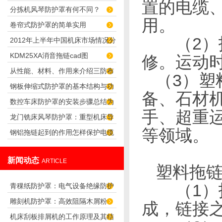
置的电缆
分拣机风琴防护罩有何不同？
用。
卷帘式防护罩的简单实用
（2）拖
2012年上半年中国机床市场情况分
KDM25XA消音拖链cad图
修。运动
析
从性能、材料、作用来介绍三防布
（3）塑
钢板伸缩式防护罩的基本结构与功
油缸保护套
备、石材
数控车床防护罩的安装步骤总结为
能介绍
手、超重
龙门铣床风琴防护罩：重型机床导
六步骤，快来看看
等领域。
钢铝拖链起到的作用怎样保护电缆
轨防护可靠之选
新闻动态
ARTICLE
塑料拖
（1）
青稞纸防护罩：电气设备绝缘防护
雕刻机防护罩：高效阻隔木屑粉
专用方案
成，链接
机床刮板排屑机的工作原理及其结
尘，守护设备精度与安全