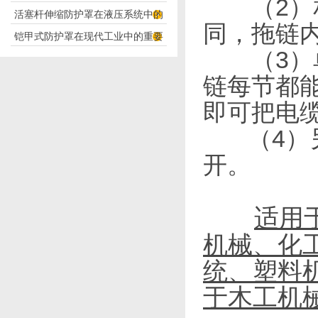
（2）相
活塞杆伸缩防护罩在液压系统中的
构分析
同，拖链
铠甲式防护罩在现代工业中的重要
应用
（3）单
性
链每节都
即可把电
（4）另
开。
适用
机械、化
统、塑料
于木工机