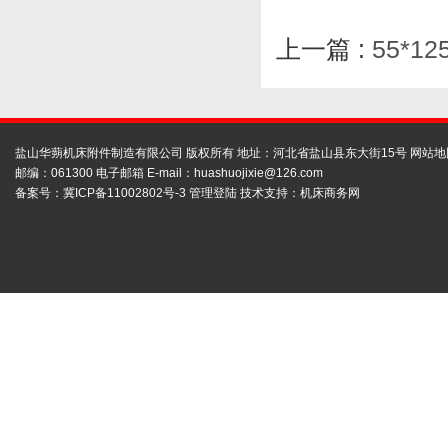
上一篇 :
55*
盐山华蒴机床附件制造有限公司 版权所有 地址：河北省盐山县东大街15号
网站地
邮编：061300 电子邮箱 E-mail：
huashuojixie@126.com
备案号：
冀ICP备11002802号-3
管理登陆
技术支持：
机床商务网