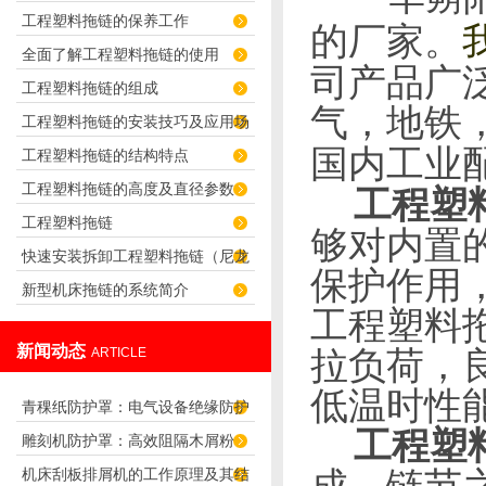
工程塑料拖链的保养工作
君选择！
的厂家。
全面了解工程塑料拖链的使用
司产品广
工程塑料拖链的组成
气，地铁
工程塑料拖链的安装技巧及应用场
国内工业
工程塑料拖链的结构特点
合
工程塑料拖链的高度及直径参数
工程塑
工程塑料拖链
够对内置
快速安装拆卸工程塑料拖链（尼龙
保护作用
新型机床拖链的系统简介
拖链）的技巧
工程塑料
新闻动态
拉负荷，
ARTICLE
低温时性
青稞纸防护罩：电气设备绝缘防护
工程塑
雕刻机防护罩：高效阻隔木屑粉
专用方案
成，链节
机床刮板排屑机的工作原理及其结
尘，守护设备精度与安全