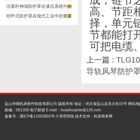
活塞杆伸缩防护罩在液压系统中的
构分析
高、节距
铠甲式防护罩在现代工业中的重要
应用
择，单元
性
节都能打
可把电缆
上一篇 :
TLG
导轨风琴防护
盐山华蒴机床附件制造有限公司 版权所有 地址：河北省盐山县东大街15号
网站地
邮编：061300 电子邮箱 E-mail：
huashuojixie@126.com
备案号：
冀ICP备11002802号-3
管理登陆
技术支持：
机床商务网