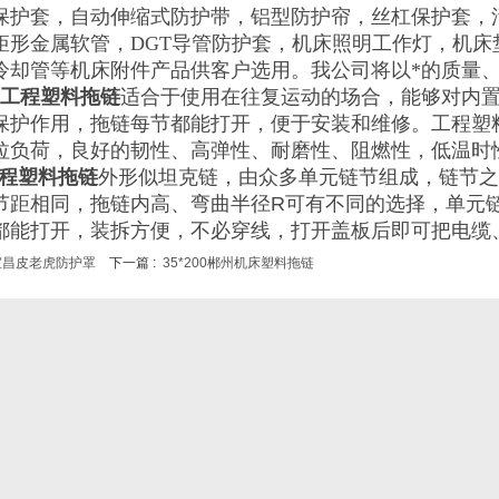
保护套，自动伸缩式防护带，铝型防护帘，丝杠保护套，
矩形金属软管，
DGT
导管防护套，机床照明工作灯，机床
冷却管等机床附件产品供客户选用。我公司将以*的质量
工程塑料拖链
适合于使用在往复运动的场合，能够对内
保护作用，拖链每节都能打开，便于安装和维修。工程塑
拉负荷，良好的韧性、高弹性、耐磨性、阻燃性，低温时
程塑料拖链
外形似坦克链，由众多单元链节组成，链节之
节距相同，拖链内高、弯曲半径
R
可有不同的选择，单元
都能打开，装拆方便，不必穿线，打开盖板后即可把电缆
宜昌皮老虎防护罩
下一篇 :
35*200郴州机床塑料拖链