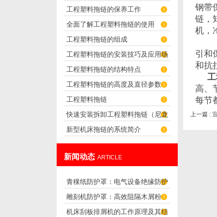
钢带
工程塑料拖链的保养工作
君选择！
链，
全面了解工程塑料拖链的使用
机，
工程塑料拖链的组成
引和
工程塑料拖链的安装技巧及应用场
和抗
工程塑料拖链的结构特点
合
工
工程塑料拖链的高度及直径参数
高、
工程塑料拖链
每节
快速安装拆卸工程塑料拖链（尼龙
上一篇 :
新型机床拖链的系统简介
拖链）的技巧
新闻动态
ARTICLE
青稞纸防护罩：电气设备绝缘防护
雕刻机防护罩：高效阻隔木屑粉
专用方案
机床刮板排屑机的工作原理及其结
尘，守护设备精度与安全