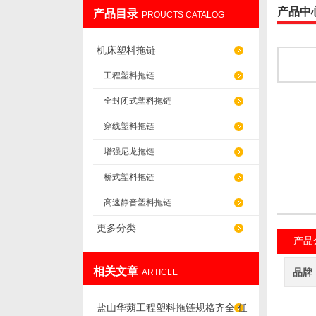
产品中
产品目录
PROUCTS CATALOG
盐山华蒴机床附件制造有限公司
机床塑料拖链
工程塑料拖链
全封闭式塑料拖链
穿线塑料拖链
增强尼龙拖链
桥式塑料拖链
高速静音塑料拖链
更多分类
产品
相关文章
品牌
ARTICLE
盐山华蒴工程塑料拖链规格齐全 任