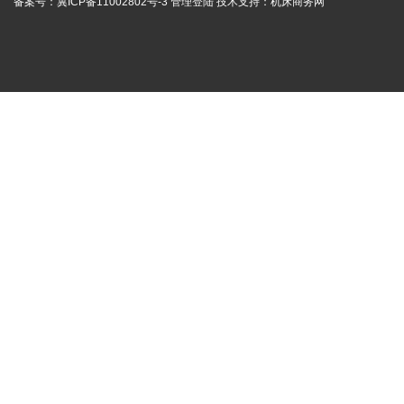
备案号：
冀ICP备11002802号-3
管理登陆
技术支持：
机床商务网