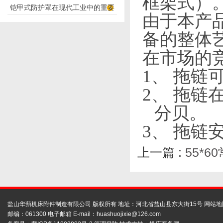
框架式）
铠甲式防护罩在现代工业中的重要
应用
由于本产
性
备的整体
在市场的
1、
拖链可
2、
拖链在
分贝。
3、
拖链
上一篇 :
55*
盐山华蒴机床附件制造有限公司 版权所有 地址：河北省盐山县东大街15号
网站地
邮编：061300 电子邮箱 E-mail：
huashuojixie@126.com