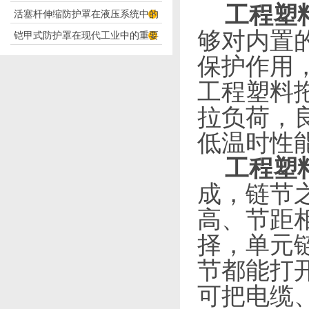
工程塑
活塞杆伸缩防护罩在液压系统中的
构分析
够对内置
铠甲式防护罩在现代工业中的重要
应用
保护作用
性
工程塑料
拉负荷，
低温时性
工程塑
成，链节
高、节距
择，单元
节都能打
可把电缆