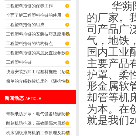
华蒴
工程塑料拖链的保养工作
君选择！
的厂家。
全面了解工程塑料拖链的使用
工程塑料拖链的组成
司产品广
工程塑料拖链的安装技巧及应用场
气，地铁
工程塑料拖链的结构特点
合
国内工业
工程塑料拖链的高度及直径参数
主要产品
工程塑料拖链
护罩、柔
快速安装拆卸工程塑料拖链（尼龙
简单的介绍数控机床的《随机性故
拖链）的技巧
形金属软
障》
却管等机
新闻动态
ARTICLE
为本。在
青稞纸防护罩：电气设备绝缘防护
就是我们z
雕刻机防护罩：高效阻隔木屑粉
专用方案
机床刮板排屑机的工作原理及其结
尘，守护设备精度与安全