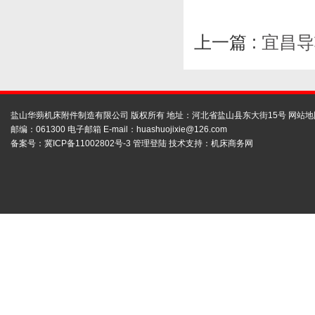
上一篇 :
宜昌导
盐山华蒴机床附件制造有限公司 版权所有 地址：河北省盐山县东大街15号
网站地
邮编：061300 电子邮箱 E-mail：
huashuojixie@126.com
备案号：
冀ICP备11002802号-3
管理登陆
技术支持：
机床商务网