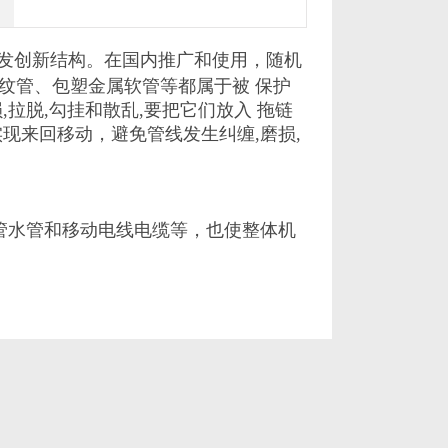
发
创新结构。
在国内推广和使用，随机
纹管、包塑金属软管
等
都属于
被 保
护
损
,
拉脱
,
勾挂和散乱
,
要把它们放入 拖链
实现来回移动，避免管线发生纠缠
,
磨损
,
管水管和移动电线电缆
等
，
也使
整体机