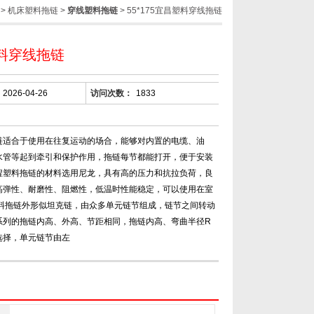
>
机床塑料拖链
>
穿线塑料拖链
> 55*175宜昌塑料穿线拖链
料穿线拖链
2026-04-26
访问次数：
1833
链适合于使用在往复运动的场合，能够对内置的电缆、油
水管等起到牵引和保护作用，拖链每节都能打开，便于安装
程塑料拖链的材料选用尼龙，具有高的压力和抗拉负荷，良
高弹性、耐磨性、阻燃性，低温时性能稳定，可以使用在室
塑料拖链外形似坦克链，由众多单元链节组成，链节之间转动
系列的拖链内高、外高、节距相同，拖链内高、弯曲半径R
选择，单元链节由左