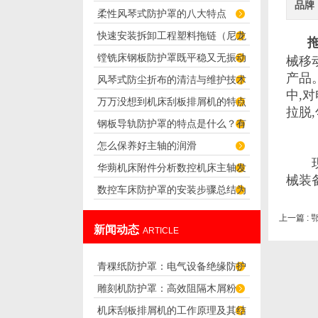
品牌
柔性风琴式防护罩的八大特点
快速安装拆卸工程塑料拖链（尼龙
镗铣床钢板防护罩既平稳又无振动
械移
拖链）的技巧
产品
风琴式防尘折布的清洁与维护技术
噪音
中
,
对
万万没想到机床刮板排屑机的特点
拉脱
,
钢板导轨防护罩的特点是什么？有
那么多
怎么保养好主轴的润滑
哪些优点？
现
华蒴机床附件分析数控机床主轴发
械装
数控车床防护罩的安装步骤总结为
热原因
六步骤，快来看看
上一篇 :
新闻动态
ARTICLE
青稞纸防护罩：电气设备绝缘防护
雕刻机防护罩：高效阻隔木屑粉
专用方案
机床刮板排屑机的工作原理及其结
尘，守护设备精度与安全