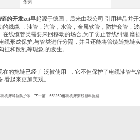
华蒴
拖链的
开发
zui早起源于德国，后来
由我公司
引用
样品
并
开
动的线缆 ，油管，汽管，水管，
金属软管，防护套
管
，波
。在
线缆管类需要来回移动的场合
,
为了防止管线纠缠
,
磨
电缆形成保护
,
与管类进行分隔，并且还能将管缆随拖链
勾挂和散乱等现象
.
的发生。
在的拖链已经
广泛
被
使用
，
它不但
保护了电缆
油管气
备
看起来更
加
美观。
鄂州机床导轨防护罩
下一篇 :
55*250郴州机床穿线塑料拖链