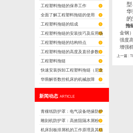
型
工程塑料拖链的保养工作
君选择！
华
全面了解工程塑料拖链的使用
的
工程塑料拖链的组成
拖
金钢
工程塑料拖链的安装技巧及应用场
强度
工程塑料拖链的结构特点
合
增强
工程塑料拖链的高度及直径参数
上一篇 :
T
工程塑料拖链
快速安装拆卸工程塑料拖链（尼龙
华蒴解答数控机床的机械故障
拖链）的技巧
新闻动态
ARTICLE
青稞纸防护罩：电气设备绝缘防护
雕刻机防护罩：高效阻隔木屑粉
专用方案
机床刮板排屑机的工作原理及其结
尘，守护设备精度与安全