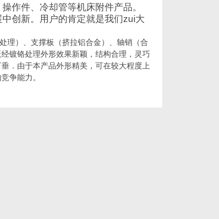
、操作件、冷却管等机床附件产品
。
中创新。用户的肯定就是我们zui大
塑处理
）
、支撑板
（
挤拉铝合金
）
、轴销
（
合
板经镀铬处理外形效果新颖，结构合理，灵巧
下垂．由于本产品外形精美，可在较大程度上
的竞争能力。