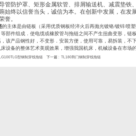
导管防护罩、矩形金属软管、排屑输送机、减震垫铁
蒴
始终以信誉当头，诚信为本。在创新中发展，在发展
荣誉。
链
的主体是由链板
（
采用优质钢板经淬火后再抛光镀铬/镀锌/喷
）
等部件组成．使电缆或橡胶管与拖链之间不产生扭曲变形，链
高，该产品钢性好，不变形．安装方便，使用可靠，易拆装，不
机床设备的整体艺术美观效果，增强我国机床，机械设备在市场
LG100TLG型钢制穿线拖链
下一篇 :
TL180荆门钢制穿线拖链