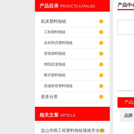
产品中
产品目录
PROUCTS CATALOG
盐山华蒴机床附件制造有限公司
机床塑料拖链
工程塑料拖链
全封闭式塑料拖链
穿线塑料拖链
增强尼龙拖链
桥式塑料拖链
高速静音塑料拖链
更多分类
产品
相关文章
品牌
ARTICLE
盐山华蒴工程塑料拖链规格齐全 任
我