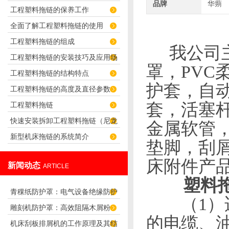
品牌
华蒴
工程塑料拖链的保养工作
君选择！
全面了解工程塑料拖链的使用
工程塑料拖链的组成
我公司主
工程塑料拖链的安装技巧及应用场
罩，
PVC
工程塑料拖链的结构特点
合
护套，自
工程塑料拖链的高度及直径参数
套，活塞
工程塑料拖链
快速安装拆卸工程塑料拖链（尼龙
金属软管
新型机床拖链的系统简介
拖链）的技巧
垫脚，刮
床附件产
新闻动态
ARTICLE
塑料
青稞纸防护罩：电气设备绝缘防护
（
1
）
雕刻机防护罩：高效阻隔木屑粉
专用方案
的电缆、
机床刮板排屑机的工作原理及其结
尘，守护设备精度与安全