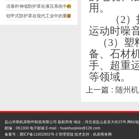
用。
活塞杆伸缩防护罩在液压系统中的
构分析
铠甲式防护罩在现代工业中的重要
（
2
）
应用
性
运动时噪
（
3
）塑
备、石材
手、超重
等
领域
。
上一篇 :
随州机
盐山华蒴机床附件制造有限公司 版权所有 地址：河北省盐山县东大街15号
网站地
邮编：061300 电子邮箱 E-mail：
huashuojixie@126.com
备案号：
冀ICP备11002802号-3
管理登陆
技术支持：
机床商务网