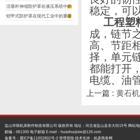
活塞杆伸缩防护罩在液压系统中的
构分析
稳定，可
铠甲式防护罩在现代工业中的重要
应用
工程塑
性
成，链节
高、节距
择，单元
都能打开
电缆、油
上一篇 :
黄石机
盐山华蒴机床附件制造有限公司 版权所有 地址：河北省盐山县东大街15号
网站地
邮编：061300 电子邮箱 E-mail：
huashuojixie@126.com
备案号：
冀ICP备11002802号-3
管理登陆
技术支持：
机床商务网