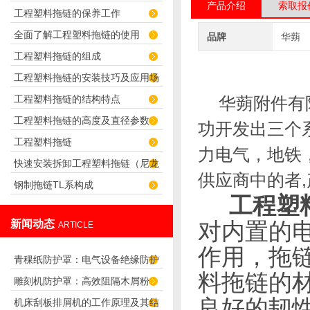
产品介绍
索取报
工程塑料拖链的保养工作
君选择！
全面了解工程塑料拖链的使用
品牌
华蒴
工程塑料拖链的组成
工程塑料拖链的安装技巧及应用场
工程塑料拖链的结构特点
华蒴附件
有
合
工程塑料拖链的高度及直径参数
功开发出三个
工程塑料拖链
力电气，地铁
快速安装拆卸工程塑料拖链（尼龙
供应商中的者
,
钢制拖链TL系构成
拖链）的技巧
工程塑
新闻动态
对内置的
ARTICLE
作用，拖
青稞纸防护罩：电气设备绝缘防护
料拖链的
雕刻机防护罩：高效阻隔木屑粉
专用方案
良好的韧
机床刮板排屑机的工作原理及其结
尘，守护设备精度与安全