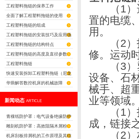
（1）适
工程塑料拖链的保养工作
君选择！
全面了解工程塑料拖链的使用
置的电缆
工程塑料拖链的组成
用。
工程塑料拖链的安装技巧及应用场
（2）拖
工程塑料拖链的结构特点
合
修。运动
工程塑料拖链的高度及直径参数
（3）塑
工程塑料拖链
快速安装拆卸工程塑料拖链（尼龙
设备、石
华蒴解答数控机床的机械故障
拖链）的技巧
械手、超
业等领域
新闻动态
ARTICLE
（1）拖
青稞纸防护罩：电气设备绝缘防护
成，链接
雕刻机防护罩：高效阻隔木屑粉
专用方案
（2）相
机床刮板排屑机的工作原理及其结
尘，守护设备精度与安全