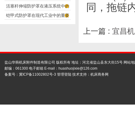
同，拖链
活塞杆伸缩防护罩在液压系统中的
构分析
铠甲式防护罩在现代工业中的重要
应用
性
上一篇 :
宜昌机
盐山华蒴机床附件制造有限公司 版权所有 地址：河北省盐山县东大街15号
网站地
邮编：061300 电子邮箱 E-mail：
huashuojixie@126.com
备案号：
冀ICP备11002802号-3
管理登陆
技术支持：
机床商务网