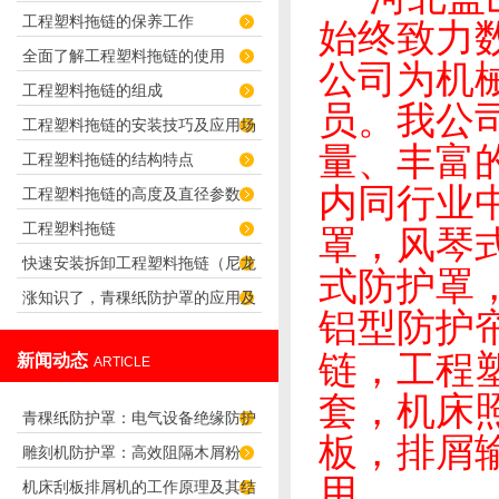
工程塑料拖链的保养工作
君选择！
始终致力
全面了解工程塑料拖链的使用
公司为机
工程塑料拖链的组成
员。我公
工程塑料拖链的安装技巧及应用场
量、丰富
工程塑料拖链的结构特点
合
内同行业
工程塑料拖链的高度及直径参数
工程塑料拖链
罩，风琴
快速安装拆卸工程塑料拖链（尼龙
式防护罩
涨知识了，青稞纸防护罩的应用及
拖链）的技巧
铝型防护
优势
链，工程
新闻动态
ARTICLE
套，机床
青稞纸防护罩：电气设备绝缘防护
板，排屑
雕刻机防护罩：高效阻隔木屑粉
专用方案
用。
机床刮板排屑机的工作原理及其结
尘，守护设备精度与安全