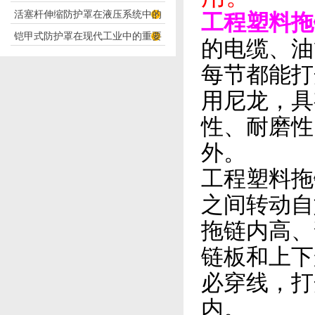
活塞杆伸缩防护罩在液压系统中的
工程塑料拖
构分析
铠甲式防护罩在现代工业中的重要
应用
的电缆、油
性
每节都能打
用尼龙，具
性、耐磨性
外。
工程塑料拖
之间转动自
拖链内高、
链板和上下
必穿线，打
内。