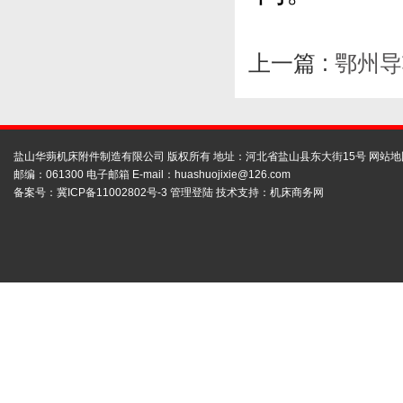
上一篇 :
鄂州导
盐山华蒴机床附件制造有限公司 版权所有 地址：河北省盐山县东大街15号
网站地
邮编：061300 电子邮箱 E-mail：
huashuojixie@126.com
备案号：
冀ICP备11002802号-3
管理登陆
技术支持：
机床商务网