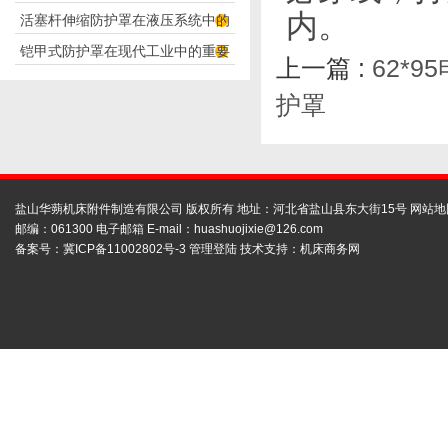
内。
活塞杆伸缩防护罩在液压系统中的
构分析
铠甲式防护罩在现代工业中的重要
应用
上一篇 :
62*
性
护罩
盐山华蒴机床附件制造有限公司 版权所有 地址：河北省盐山县东大街15号
网站地
邮编：061300 电子邮箱 E-mail：
huashuojixie@126.com
备案号：
冀ICP备11002802号-3
管理登陆
技术支持：
机床商务网