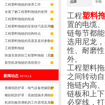
品牌
华蒴
工程塑料拖链的保养工作
君选择！
全面了解工程塑料拖链的使用
塑料
工程
工程塑料拖链的组成
置的电缆、
工程塑料拖链的安装技巧及应用场
链每节都能
工程塑料拖链的结构特点
合
选用尼龙，
工程塑料拖链的高度及直径参数
工程塑料拖链
性、耐磨性
快速安装拆卸工程塑料拖链（尼龙
外。
新型机床拖链的系统简介
拖链）的技巧
工程塑料拖
之间转动自
新闻动态
ARTICLE
拖链内高、
青稞纸防护罩：电气设备绝缘防护
链板和上下
雕刻机防护罩：高效阻隔木屑粉
专用方案
必穿线，打
机床刮板排屑机的工作原理及其结
尘，守护设备精度与安全