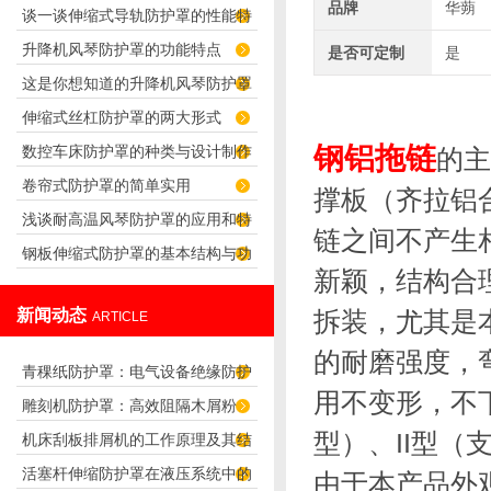
品牌
华蒴
谈一谈伸缩式导轨防护罩的性能特
罩的特性
升降机风琴防护罩的功能特点
是否可定制
是
点及其优点
这是你想知道的升降机风琴防护罩
伸缩式丝杠防护罩的两大形式
吗？
钢铝拖链
数控车床防护罩的种类与设计制作
的主
卷帘式防护罩的简单实用
要求
撑板（齐拉铝
浅谈耐高温风琴防护罩的应用和特
链之间不产生
钢板伸缩式防护罩的基本结构与功
点
新颖，结构合
能介绍
新闻动态
拆装，尤其是
ARTICLE
的耐磨强度，
青稞纸防护罩：电气设备绝缘防护
用不变形，不
雕刻机防护罩：高效阻隔木屑粉
专用方案
型）、II型（
机床刮板排屑机的工作原理及其结
尘，守护设备精度与安全
活塞杆伸缩防护罩在液压系统中的
由于本产品外
构分析