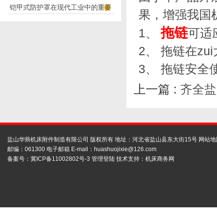
铠甲式防护罩在现代工业中的重要
应用
果，增强我国
性
拖链
1、
可适应
2、 拖链在z
3、 拖链安全
上一篇 :
齐全盐
盐山华蒴机床附件制造有限公司 版权所有 地址：河北省盐山县东大街15号
网站地
邮编：061300 电子邮箱 E-mail：
huashuojixie@126.com
备案号：
冀ICP备11002802号-3
管理登陆
技术支持：
机床商务网