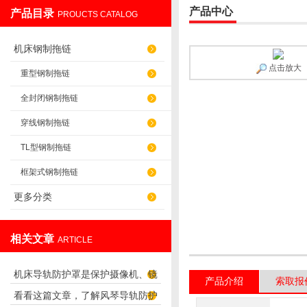
产品中心
产品目录
PROUCTS CATALOG
盐山华蒴机床附件制造有限公司
机床钢制拖链
点击放大
重型钢制拖链
全封闭钢制拖链
穿线钢制拖链
TL型钢制拖链
框架式钢制拖链
更多分类
相关文章
ARTICLE
机床导轨防护罩是保护摄像机、镜
产品介绍
索取报
看看这篇文章，了解风琴导轨防护
头正常工作的防护罩