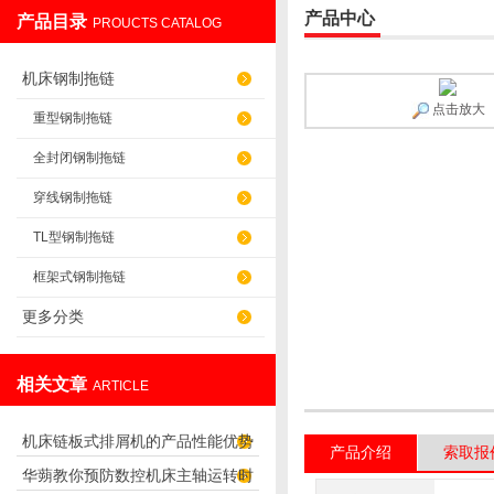
产品中心
产品目录
PROUCTS CATALOG
盐山华蒴机床附件制造有限公司
机床钢制拖链
点击放大
重型钢制拖链
全封闭钢制拖链
穿线钢制拖链
TL型钢制拖链
框架式钢制拖链
更多分类
相关文章
ARTICLE
机床链板式排屑机的产品性能优势
产品介绍
索取报
华蒴教你预防数控机床主轴运转时
及用途