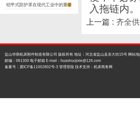
铠甲式防护罩在现代工业中的重要
入拖链内。
应用
性
上一篇 :
齐全供
盐山华蒴机床附件制造有限公司 版权所有 地址：河北省盐山县东大街15号
网站地
邮编：061300 电子邮箱 E-mail：
huashuojixie@126.com
备案号：
冀ICP备11002802号-3
管理登陆
技术支持：
机床商务网