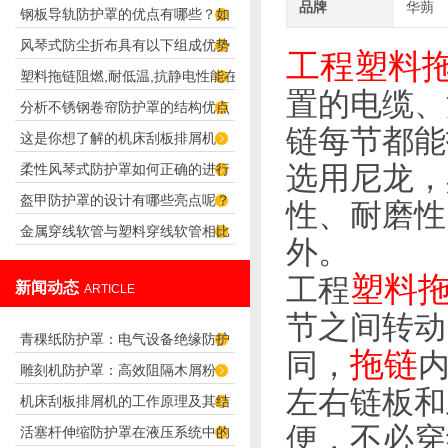
品牌
华蒴
钢板导轨防护罩的优点有哪些？如
的噪声
风琴式防尘折布具有以下组成优势
何安装？
工程塑料
塑料拖链阻燃,耐低温,抗静电性能在
置的电缆、
分析不锈钢卷帘防护罩的结构优点
实际运用中的重要性说明
链每节都能
这是你想了解的机床刮板排屑机
选用尼龙，
柔性风琴式防护罩如何正确的进行
吗？快来看看吧！
盔甲防护罩的设计有哪些亮点呢？
安装？
性、耐磨性
金属穿线软管与塑料穿线软管相比
外。
谁应用更广泛？
塑料
工程
新闻动态
ARTICLE
节之间转动
青稞纸防护罩：电气设备绝缘防护
拖链
同，
雕刻机防护罩：高效阻隔木屑粉
专用方案
左右链板和
机床刮板排屑机的工作原理及其结
尘，守护设备精度与安全
便，不必穿
活塞杆伸缩防护罩在液压系统中的
构分析