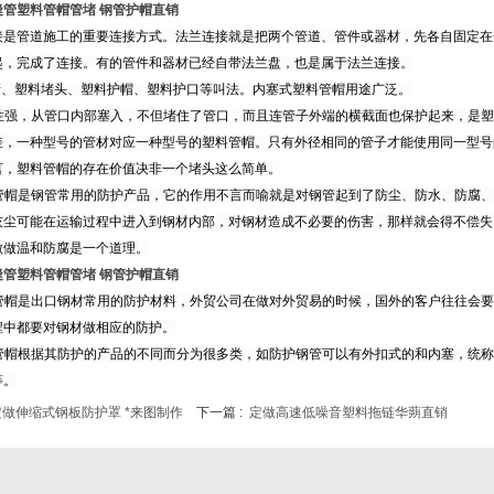
缝管塑料管帽管堵 钢管护帽直销
接是管道施工的重要连接方式。法兰连接就是把两个管道、管件或器材，先各自固定在
起，完成了连接。有的管件和器材已经自带法兰盘，也是属于法兰连接。
堵、塑料堵头、塑料护帽、塑料护口等叫法。内塞式塑料管帽用途广泛。
性强，从管口内部塞入，不但堵住了管口，而且连管子外端的横截面也保护起来，是塑
差，一种型号的管材对应一种型号的塑料管帽。只有外径相同的管子才能使用同一型号
言，塑料管帽的存在价值决非一个堵头这么简单。
管帽是钢管常用的防护产品，它的作用不言而喻就是对钢管起到了防尘、防水、防腐、
灰尘可能在运输过程中进入到钢材内部，对钢材造成不必要的伤害，那样就会得不偿失
做做温和防腐是一个道理。
缝管塑料管帽管堵 钢管护帽直销
管帽是出口钢材常用的防护材料，外贸公司在做对外贸易的时候，国外的客户往往会要
程中都要对钢材做相应的防护。
管帽根据其防护的产品的不同而分为很多类，如防护钢管可以有外扣式的和内塞，统称
等。
定做伸缩式钢板防护罩 *来图制作
下一篇 :
定做高速低噪音塑料拖链华蒴直销