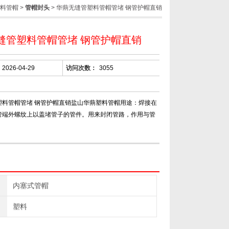
料管帽
>
管帽封头
> 华蒴无缝管塑料管帽管堵 钢管护帽直销
缝管塑料管帽管堵 钢管护帽直销
2026-04-29
访问次数：
3055
塑料管帽管堵 钢管护帽直销盐山华蒴塑料管帽用途：焊接在
管端外螺纹上以盖堵管子的管件。用来封闭管路，作用与管
内塞式管帽
塑料