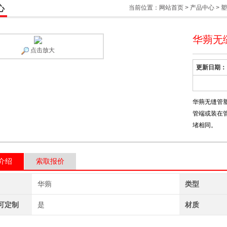
心
当前位置：
网站首页
>
产品中心
>
塑
华蒴无
点击放大
更新日期：
华蒴无缝管
管端或装在
堵相同。
介绍
索取报价
华蒴
类型
可定制
是
材质