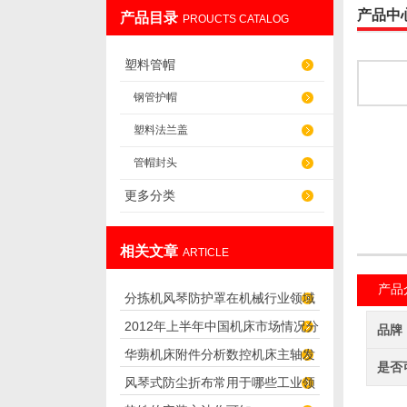
产品中
产品目录
PROUCTS CATALOG
盐山华蒴机床附件制造有限公司
塑料管帽
钢管护帽
塑料法兰盖
管帽封头
更多分类
相关文章
ARTICLE
产品
分拣机风琴防护罩在机械行业领域
2012年上半年中国机床市场情况分
的广泛应用
品牌
华蒴机床附件分析数控机床主轴发
析
是否
风琴式防尘折布常用于哪些工业领
热原因