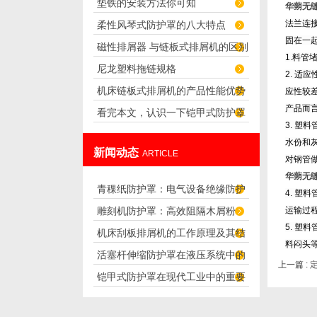
垫铁的安装方法你可知
域？
华蒴无
法兰连
柔性风琴式防护罩的八大特点
固在一
磁性排屑器 与链板式排屑机的区别
1.
料管
尼龙塑料拖链规格
2.
适应
机床链板式排屑机的产品性能优势
应性较
产品而
看完本文，认识一下铠甲式防护罩
及用途
3.
塑料
的特点
水份和
新闻动态
ARTICLE
对钢管
华蒴无
青稞纸防护罩：电气设备绝缘防护
4.
塑料
雕刻机防护罩：高效阻隔木屑粉
运输过
专用方案
5.
塑料
机床刮板排屑机的工作原理及其结
尘，守护设备精度与安全
料闷头
活塞杆伸缩防护罩在液压系统中的
构分析
上一篇 :
铠甲式防护罩在现代工业中的重要
应用
性