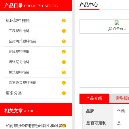
产品中心
产品目录
PROUCTS CATALOG
盐山华蒴机床附件制造有限公司
机床塑料拖链
点击放大
工程塑料拖链
全封闭式塑料拖链
穿线塑料拖链
增强尼龙拖链
桥式塑料拖链
高速静音塑料拖链
更多分类
产品介绍
索取报
相关文章
品牌
华蒴
ARTICLE
是否可定制
是
如何增强钢制拖链耐磨性和耐腐蚀