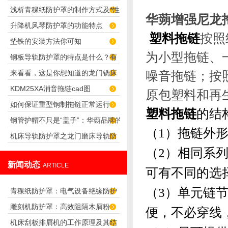
浅析青稞纸防护罩的制作方式及*性
性？
华蒴增强尼龙拖
升降机风琴防护罩的功能特点
塑料拖链
按照
垫铁的安装方法你可知
为小型拖链、
钢板导轨防护罩的特点是什么？有
来看看，这是你想知道的龙门铣床
噪音拖链；按
哪些优点？
KDM25XA消音拖链cad图
风琴防护罩吗？
原包塑料和再
如何保证重型钢制拖链正常运行
塑料拖链
的结
钢管护帽不只是“盖子”：华蒴品牌的
（
1
）拖链外
机床导轨防护罩之龙门磨床导轨防
应用场景与选购参考
（
2
）相同系
护罩的设计
新闻动态
ARTICLE
可有不同的选
（
3
）单元链
青稞纸防护罩：电气设备绝缘防护
雕刻机防护罩：高效阻隔木屑粉
专用方案
便，不必穿线
机床刮板排屑机的工作原理及其结
尘，守护设备精度与安全