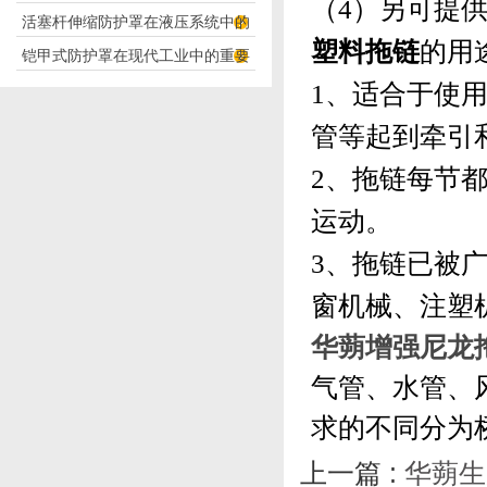
（
4
）另可提
活塞杆伸缩防护罩在液压系统中的
构分析
塑料拖链
的用
铠甲式防护罩在现代工业中的重要
应用
1
、适合于使
性
管等起到牵引
2
、拖链每节
运动。
3
、拖链已被
窗机械、注塑
华蒴增强尼龙拖
气管、水管、
求的不同分为
上一篇 :
华蒴生