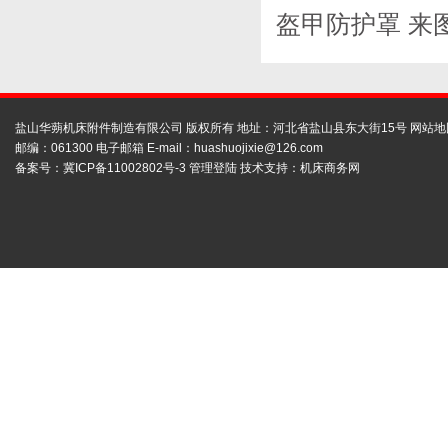
盔甲防护罩 来
盐山华蒴机床附件制造有限公司 版权所有 地址：河北省盐山县东大街15号
网站地
邮编：061300 电子邮箱 E-mail：
huashuojixie@126.com
备案号：
冀ICP备11002802号-3
管理登陆
技术支持：
机床商务网