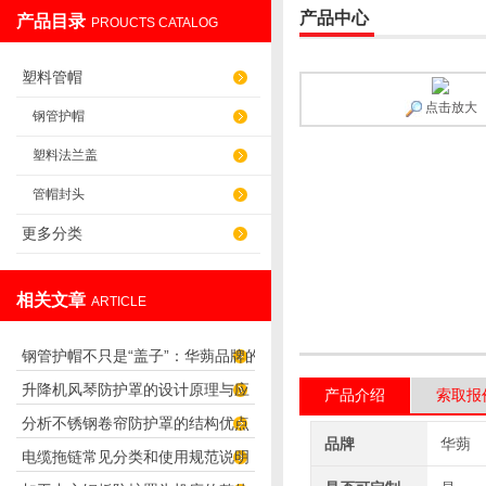
产品中心
产品目录
PROUCTS CATALOG
盐山华蒴机床附件制造有限公司
塑料管帽
点击放大
钢管护帽
塑料法兰盖
管帽封头
更多分类
相关文章
ARTICLE
钢管护帽不只是“盖子”：华蒴品牌的
升降机风琴防护罩的设计原理与应
应用场景与选购参考
产品介绍
索取报
分析不锈钢卷帘防护罩的结构优点
用
品牌
华蒴
电缆拖链常见分类和使用规范说明