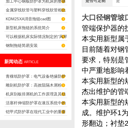
是否可定制
是
加工中心钢板防护罩为机床的整体
金属穿线软管与塑料穿线软管相比
造型增添了无限色彩
大口径钢管坡
KDM25XA消音拖链cad图
谁应用更广泛？
管端保护器的
新型机床拖链的系统简介
可以根据机床实际情况制定的“风琴
本实用新型属
钢制拖链简易安装
导轨防护罩”
目前随着对钢
要求，特别是
新闻动态
ARTICLE
中严重地影响
青稞纸防护罩：电气设备绝缘防护
本实用新型的
雕刻机防护罩：高效阻隔木屑粉
专用方案
杰出维护的管
机床刮板排屑机的工作原理及其结
尘，守护设备精度与安全
本实用新型的
活塞杆伸缩防护罩在液压系统中的
构分析
成。维护环1
铠甲式防护罩在现代工业中的重要
应用
形翻边；衬垫
性