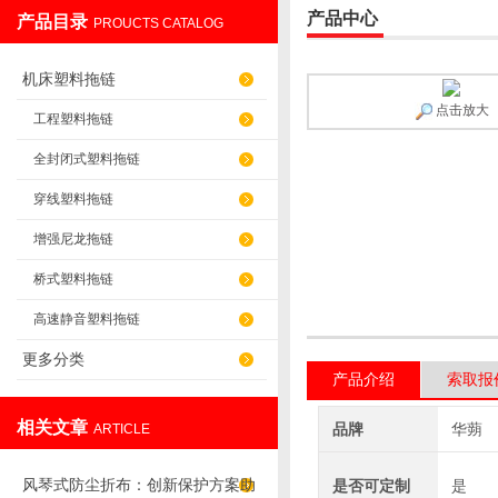
产品中心
产品目录
PROUCTS CATALOG
盐山华蒴机床附件制造有限公司
机床塑料拖链
点击放大
工程塑料拖链
全封闭式塑料拖链
穿线塑料拖链
增强尼龙拖链
桥式塑料拖链
高速静音塑料拖链
更多分类
产品介绍
索取报
相关文章
品牌
华蒴
ARTICLE
风琴式防尘折布：创新保护方案助
是否可定制
是