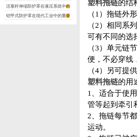
塑料拖链
的结
活塞杆伸缩防护罩在液压系统中的
构分析
（1）拖链外
铠甲式防护罩在现代工业中的重要
应用
（2）相同系
性
可有不同的选
（3）单元链
便，不必穿线
（4）另可提
塑料拖链
的用
1、适合于使
管等起到牵引
2、拖链每节
运动。