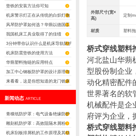
垫铁的安装方法你可知
您避免灰尘困扰
外部尺寸(宽×
机床警示灯正在从传统的白炽灯泡
定制m
高)
风琴防护罩如何选？华蒴以德国工
向着LED灯
材质
塑料拖
我国机床工具业取得了的佳绩
艺守护机床精密传动
3分钟带你认识什么是机床导轨防护
桥式穿线塑料
机床防震垫铁的使用方法
罩
河北盐山华蒴
华蒴塑料拖链的应用特点
型股份制企业
加工中心钢板防护罩的设计原理与
动化精密配件
来看看，这是你想知道的龙门铣床
应用
风琴防护罩吗？
世界著名的软
新闻动态
ARTICLE
机械配件是企
青稞纸防护罩：电气设备绝缘防护
府评为企业，
雕刻机防护罩：高效阻隔木屑粉
专用方案
桥式穿线塑料
机床刮板排屑机的工作原理及其结
尘，守护设备精度与安全