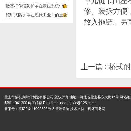
单元链节由左
活塞杆伸缩防护罩在液压系统中的
构分析
修。装拆方便
铠甲式防护罩在现代工业中的重要
应用
放入拖链。另
性
上一篇 :
桥式耐
盐山华蒴机床附件制造有限公司 版权所有 地址：河北省盐山县东大街15号
网站地
邮编：061300 电子邮箱 E-mail：
huashuojixie@126.com
备案号：
冀ICP备11002802号-3
管理登陆
技术支持：
机床商务网