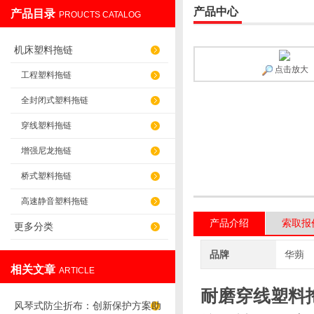
产品中心
产品目录
PROUCTS CATALOG
盐山华蒴机床附件制造有限公司
机床塑料拖链
点击放大
工程塑料拖链
全封闭式塑料拖链
穿线塑料拖链
增强尼龙拖链
桥式塑料拖链
高速静音塑料拖链
产品介绍
索取报
更多分类
品牌
华蒴
相关文章
ARTICLE
耐磨穿线塑料
风琴式防尘折布：创新保护方案助