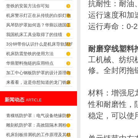
抗耐性：耐油
垫铁的安装方法你可知
您避免灰尘困扰
运行速度和加速
机床警示灯正在从传统的白炽灯泡
运行寿命：0-2
风琴防护罩如何选？华蒴以德国工
向着LED灯
我国机床工具业取得了的佳绩
艺守护机床精密传动
3分钟带你认识什么是机床导轨防护
耐磨穿线塑料
机床防震垫铁的使用方法
罩
工机械、纺织
华蒴塑料拖链的应用特点
修。全封闭拖
加工中心钢板防护罩的设计原理与
来看看，这是你想知道的龙门铣床
应用
材料：增强尼
风琴防护罩吗？
新闻动态
ARTICLE
性和耐磨性，
稳定，可以使
青稞纸防护罩：电气设备绝缘防护
雕刻机防护罩：高效阻隔木屑粉
专用方案
机床刮板排屑机的工作原理及其结
尘，守护设备精度与安全